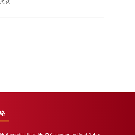
/奖状
络
F, Ascendas Plaza, No 333 Tianyaoqiao Road, Xuhui