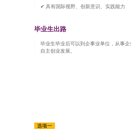
✔ 具有国际视野、创新意识、实践能力
毕业生出路
毕业生毕业后可以到企事业单位，从事企
自主创业发展。
预科本科双录取模式
选项一
IFP国际预科（商科方向）＋东