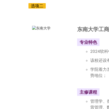
选项二
IFP国际预科（商科方向）＋杭
东南大学工
专业特色
2024软
该校还设
学院着力加
势地位；
主修课程
管理学、
营管理、